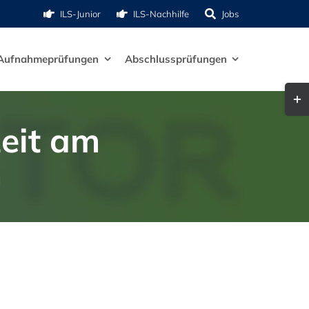
ILS-Junior
ILS-Nachhilfe
Jobs
Aufnahmeprüfungen
Abschlussprüfungen
Togg
Slid
zeit am
Bar
m
Are