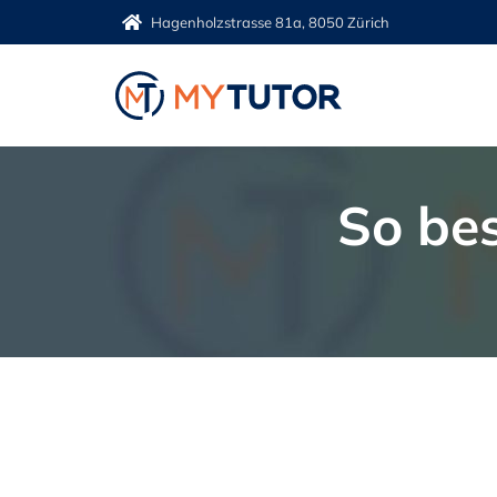
Zum
Hagenholzstrasse 81a, 8050 Zürich
Inhalt
springen
So bes