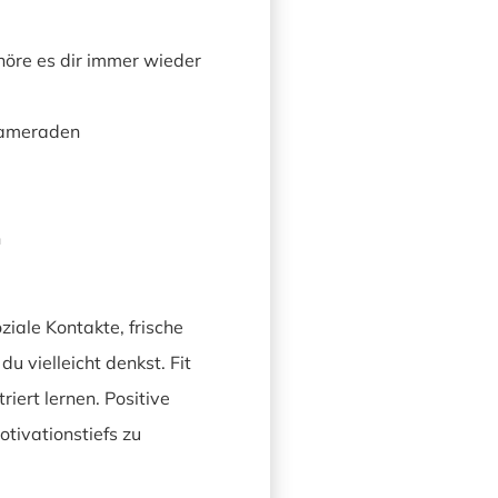
höre es dir immer wieder
nkameraden
n
iale Kontakte, frische
u vielleicht denkst. Fit
iert lernen. Positive
tivationstiefs zu