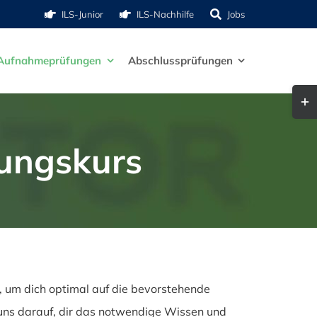
ILS-Junior
ILS-Nachhilfe
Jobs
Aufnahmeprüfungen
Abschlussprüfungen
Togg
Slid
Bar
tungskurs
Are
 um dich optimal auf die bevorstehende
 uns darauf, dir das notwendige Wissen und