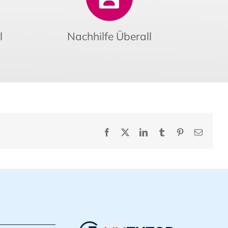
l
Nachhilfe Überall
Facebook
X
LinkedIn
Tumblr
Pinterest
E-
Mail