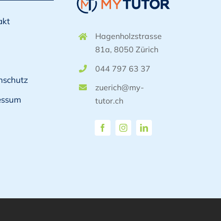
akt
Hagenholzstrasse
81a, 8050 Zürich
044 797 63 37
nschutz
zuerich@my-
essum
tutor.ch