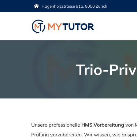
Zum
Hagenholzstrasse 81a, 8050 Zürich
Inhalt
springen
Trio-Pri
Unsere professionelle
HMS Vorbereitung
von M
Prüfung vorzubereiten. Wir wissen, wie anspru