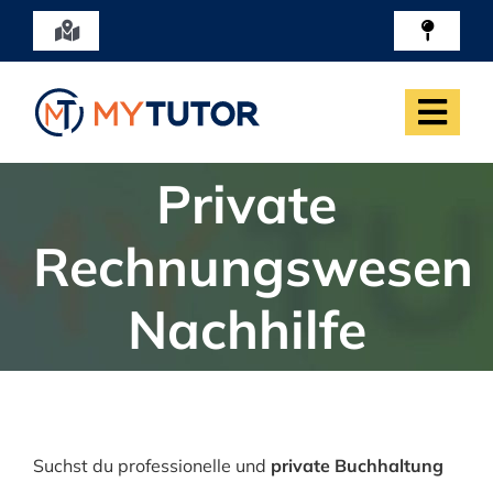
Zum
Toggle
Toggle
Inhalt
Navigation
Naviga
Hagenholzstrasse 81a, 8050 Zürich
springen
Togg
Navi
Private
Angebote
Fächer
Rechnungswesen
Aufnahme
Nachhilfe
Abschlus
Suchst du professionelle und
private Buchhaltung