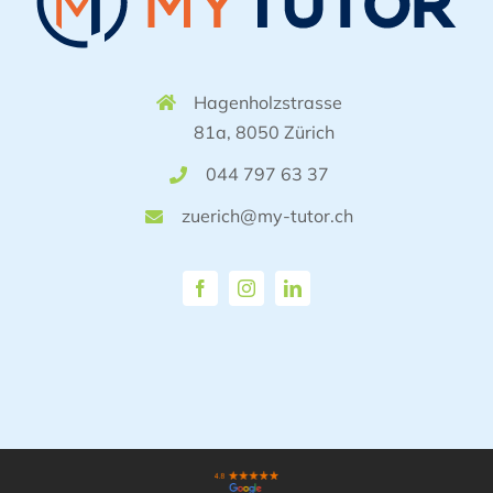
Hagenholzstrasse
81a, 8050 Zürich
044 797 63 37
zuerich@my-tutor.ch