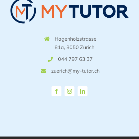
Hagenholzstrasse
81a, 8050 Zürich
044 797 63 37
zuerich@my-tutor.ch