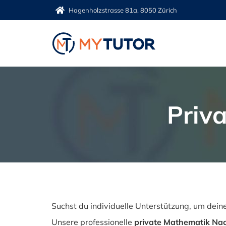
Zum
Hagenholzstrasse 81a, 8050 Zürich
Inhalt
springen
Priv
Suchst du individuelle Unterstützung, um dein
Unsere professionelle
private Mathematik Nac