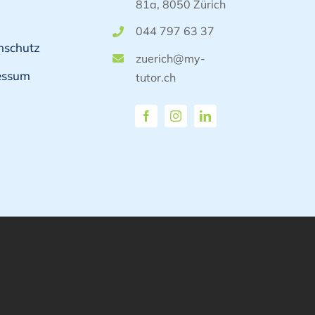
81a, 8050 Zürich
044 797 63 37
nschutz
zuerich@my-
essum
tutor.ch