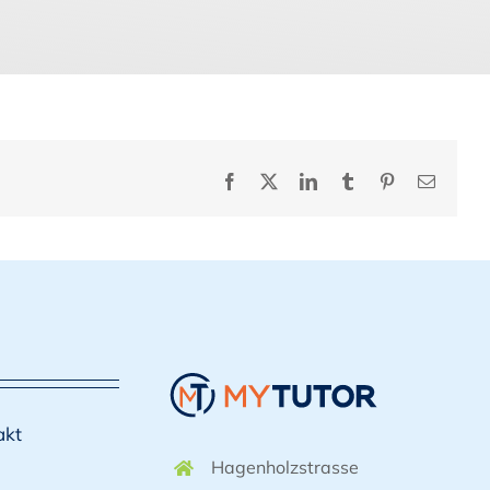
Facebook
X
LinkedIn
Tumblr
Pinterest
E-
Mail
akt
Hagenholzstrasse