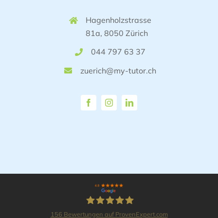
Hagenholzstrasse
81a, 8050 Zürich
044 797 63 37
zuerich@my-tutor.ch
156
Bewertungen auf ProvenExpert.com