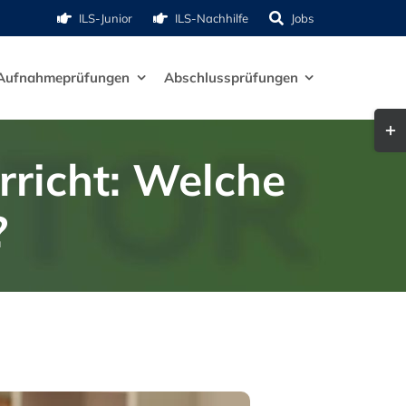
ILS-Junior
ILS-Nachhilfe
Jobs
Aufnahmeprüfungen
Abschlussprüfungen
Togg
Slid
rricht: Welche
Bar
Are
?