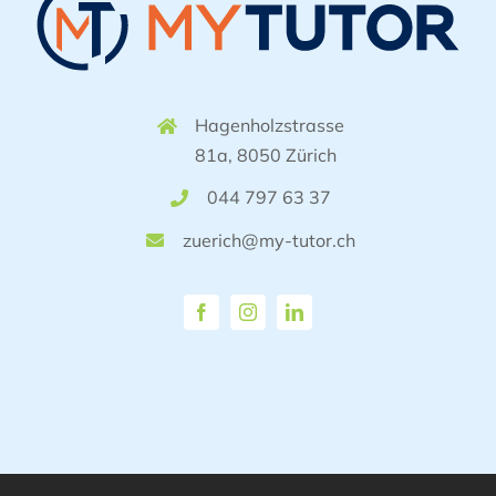
Hagenholzstrasse
81a, 8050 Zürich
044 797 63 37
zuerich@my-tutor.ch