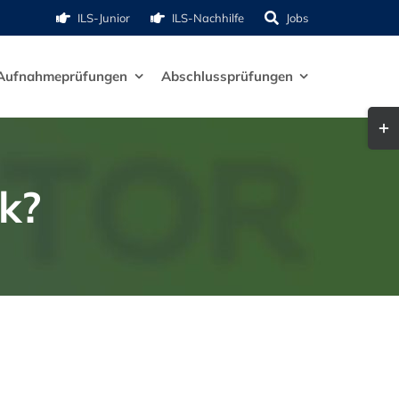
ILS-Junior
ILS-Nachhilfe
Jobs
Aufnahmeprüfungen
Abschlussprüfungen
Togg
Slid
Bar
k?
Are