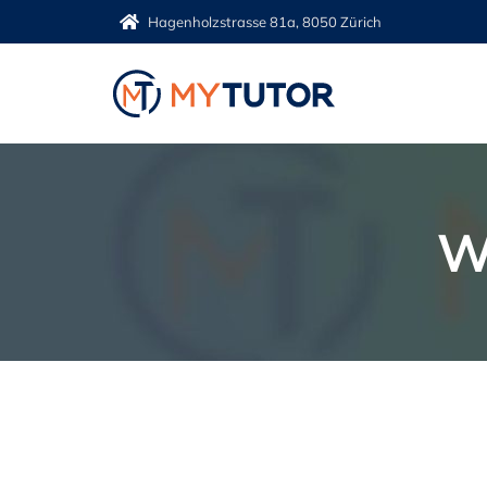
Zum
Hagenholzstrasse 81a, 8050 Zürich
Inhalt
springen
W