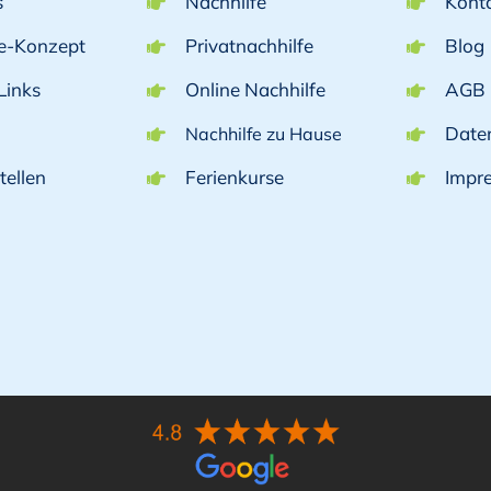
s
Nachhilfe
Kont
fe-Konzept
Privatnachhilfe
Blog
Links
Online Nachhilfe
AGB
Date
Nachhilfe zu Hause
tellen
Ferienkurse
Impr