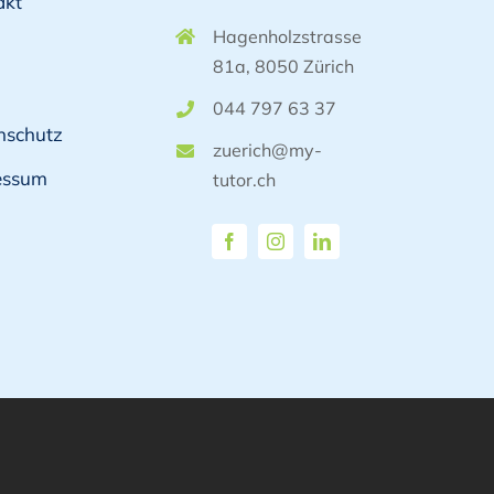
akt
Hagenholzstrasse
81a, 8050 Zürich
044 797 63 37
nschutz
zuerich@my-
essum
tutor.ch