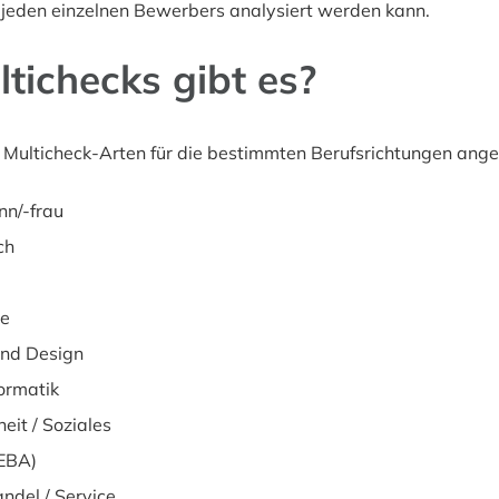
jeden einzelnen Bewerbers analysiert werden kann.
tichecks gibt es?
 Multicheck-Arten für die bestimmten Berufsrichtungen ange
nn/-frau
ch
be
und Design
formatik
eit / Soziales
(EBA)
ndel / Service