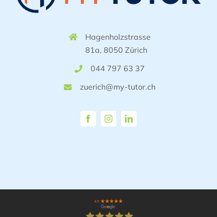
Hagenholzstrasse
81a, 8050 Zürich
044 797 63 37
zuerich@my-tutor.ch